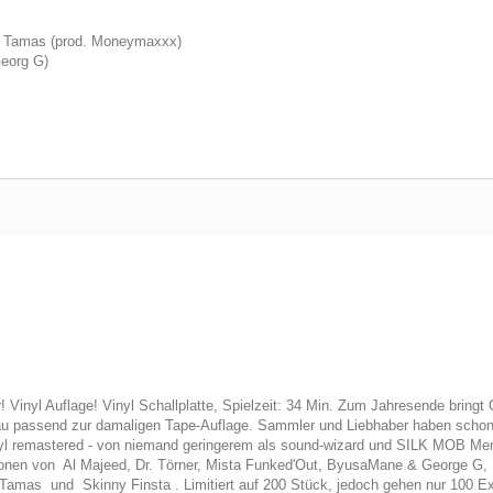
 & Tamas (prod. Moneymaxxx)
Georg G)
ßer! Vinyl Auflage! Vinyl Schallplatte, Spielzeit: 34 Min. Zum Jahresende brin
u passend zur damaligen Tape-Auflage. Sammler und Liebhaber haben schon la
nyl remastered - von niemand geringerem als sound-wizard und SILK MOB Me
ionen von Al Majeed, Dr. Törner, Mista Funked'Out, ByusaMane & George G
amas und Skinny Finsta . Limitiert auf 200 Stück, jedoch gehen nur 100 Exem