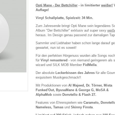
Opti Mane - Der Bettchiller
- in limitierter
weißer!
V
Auflage!
Vinyl Schallplatte, Spielzeit: 34 Min.
Zum Jahresende bringt Opti Mane sein legendäres So
Album "Der Bettchiller" exklusiv auf super sexy
weiß
heraus. Im Design genau passend zur damaligen Tap
Sammler und Liebhaber haben schon lange darauf ge
gewartet, nun ist es soweit!
Für den perfekten Hörgenuss wurden alle Songs noch
für
Vinyl remastered
- von niemand geringerem als 
wizard und SILK MOB Member
FidMella
.
Der absolute
Leckerbissen des Jahres
für alle Gour
exquisitem Musikgeschmack!!
Mit Produktionen von
Al Majeed, Dr. Törner, Mista
Funked'Out, ByusaMane & George G, MoSA &
AlphaMob
sowie
Donvtello & Flash 27.
Features von Ehrenspielern wie
Caramelo, Donvtell
Nameless, Tamas
und
Skinny Finsta
.