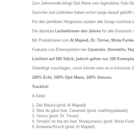
Zum Jahresende bringt Opti Mane sein legendäres Solo Deb
Sammler und Liebhaber haben schon lange darauf gehofft u
Für den perfekten Hörgenuss wurden alle Songs nochmal e
Der absolute
Leckerbissen des Jahres
für alle Gourmets
Mit Produktionen von
Al Majeed, Dr. Törner, Mista Fu
Features von Ehrenspielern wie
Caramelo, Donvtello, H
Limitiert auf 200 Stück, jedoch gehen nur 100 Exemplare
Unbedingt zuschlagen, sonst könnte man es in kürzester 
100% Echt, 100% Opti Mane, 100% Genuss.
Tracklist:
A-Seite:
1. Der Macka (prod. Al Majeed)
2. Was du gibst feat. Caramelo (prod. mathistypebeats)
3. Stress (prod. Dr. Törner)
4. Smokin' on tha dro feat. Moneymaxxx (prod. Mista Funk
5. Amarena Kirsch (prod. Al Majeed)