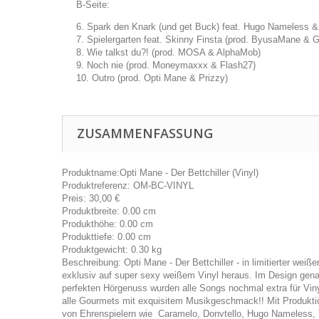
B-Seite:
6. Spark den Knark (und get Buck) feat. Hugo Nameless
7. Spielergarten feat. Skinny Finsta (prod. ByusaMane & 
8. Wie talkst du?! (prod. MOSA & AlphaMob)
9. Noch nie (prod. Moneymaxxx & Flash27)
10. Outro (prod. Opti Mane & Prizzy)
ZUSAMMENFASSUNG
Produktname:
Opti Mane - Der Bettchiller (Vinyl)
Produktreferenz:
OM-BC-VINYL
Preis:
30,00
€
Produktbreite:
0.00 cm
Produkthöhe:
0.00 cm
Produkttiefe:
0.00 cm
Produktgewicht:
0.30 kg
Beschreibung:
Opti Mane - Der Bettchiller - in limitierter wei
exklusiv auf super sexy weißem Vinyl heraus. Im Design gena
perfekten Hörgenuss wurden alle Songs nochmal extra für Vi
alle Gourmets mit exquisitem Musikgeschmack!! Mit Produkt
von Ehrenspielern wie Caramelo, Donvtello, Hugo Nameless, T