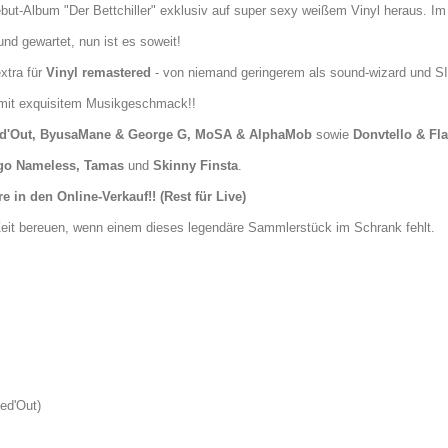
ut-Album "Der Bettchiller" exklusiv auf super sexy
weißem
Vinyl heraus. Im
nd gewartet, nun ist es soweit!
xtra für
Vinyl remastered
- von niemand geringerem als sound-wizard und
 mit exquisitem Musikgeschmack!!
nked'Out, ByusaMane & George G, MoSA & AlphaMob
sowie
Donvtello & Fla
ugo Nameless, Tamas
und
Skinny Finsta
.
 in den Online-Verkauf!! (Rest für Live)
Zeit bereuen, wenn einem dieses legendäre Sammlerstück im Schrank fehlt.
ed'Out)