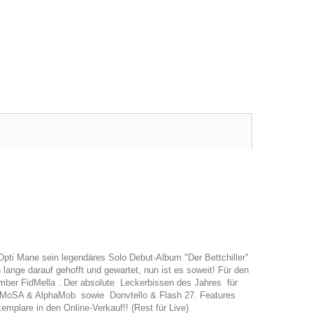
gt Opti Mane sein legendäres Solo Debut-Album "Der Bettchiller"
nge darauf gehofft und gewartet, nun ist es soweit! Für den
mber FidMella . Der absolute Leckerbissen des Jahres für
, MoSA & AlphaMob sowie Donvtello & Flash 27. Features
plare in den Online-Verkauf!! (Rest für Live)