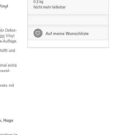
0.3 kg
inyl
Nicht mehr lieferbar
lo Debut-
Auf meine Wunschliste
em
Vinyl
e-Auflage.
hofft und
mal extra
sound-
mets mit
o, Hugo