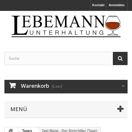
Kontakt
Anmelden
Warenkorb
(Leer)
MENÜ
Tapes
Opti Mane - Der Bettchiller (Tape)