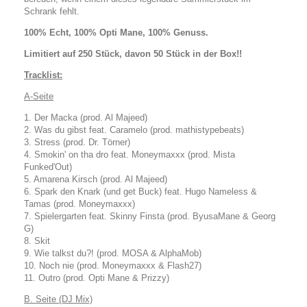
Schrank fehlt.
100% Echt, 100% Opti Mane, 100% Genuss.
Limitiert auf 250 Stück, davon 50 Stück in der Box!!
Tracklist:
A-Seite
1. Der Macka (prod. Al Majeed)
2. Was du gibst feat. Caramelo (prod. mathistypebeats)
3. Stress (prod. Dr. Törner)
4. Smokin' on tha dro feat. Moneymaxxx (prod. Mista
Funked'Out)
5. Amarena Kirsch (prod. Al Majeed)
6. Spark den Knark (und get Buck) feat. Hugo Nameless &
Tamas (prod. Moneymaxxx)
7. Spielergarten feat. Skinny Finsta (prod. ByusaMane & Georg
G)
8. Skit
9. Wie talkst du?! (prod. MOSA & AlphaMob)
10. Noch nie (prod. Moneymaxxx & Flash27)
11. Outro (prod. Opti Mane & Prizzy)
B. Seite (DJ Mix)