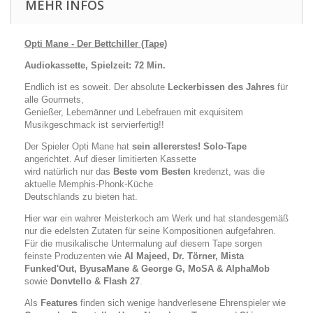
MEHR INFOS
Opti Mane - Der Bettchiller (Tape)
Audiokassette, Spielzeit: 72 Min.
Endlich ist es soweit. Der absolute
Leckerbissen des Jahres
für
alle Gourmets,
Genießer, Lebemänner und Lebefrauen mit exquisitem
Musikgeschmack ist servierfertig!!
Der Spieler Opti Mane hat
sein allererstes! Solo-Tape
angerichtet. Auf dieser limitierten Kassette
wird natürlich nur das
Beste vom Besten
kredenzt, was die
aktuelle Memphis-Phonk-Küche
Deutschlands zu bieten hat.
Hier war ein wahrer Meisterkoch am Werk und hat standesgemäß
nur die edelsten Zutaten für seine Kompositionen aufgefahren.
Für die musikalische Untermalung auf diesem Tape sorgen
feinste Produzenten wie
Al Majeed, Dr. Törner, Mista
Funked'Out, ByusaMane & George G, MoSA & AlphaMob
sowie
Donvtello & Flash 27
.
Als
Features
finden sich wenige handverlesene Ehrenspieler wie