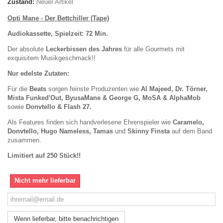
Zustand:
Neuer Artikel
Opti Mane - Der Bettchiller (Tape)
Audiokassette, Spielzeit: 72 Min.
Der absolute
Leckerbissen des Jahres
für alle Gourmets mit
exquisitem Musikgeschmack!!
Nur edelste Zutaten:
Für die
Beats
sorgen feinste Produzenten wie
Al Majeed, Dr. Törner,
Mista Funked'Out, ByusaMane & George G, MoSA & AlphaMob
sowie
Donvtello & Flash 27.
Als Features finden sich handverlesene Ehrenspieler wie
Caramelo,
Donvtello, Hugo Nameless, Tamas
und
Skinny Finsta
auf dem Band
zusammen.
Limitiert auf 250 Stück!!
Nicht mehr lieferbar
Wenn lieferbar, bitte benachrichtigen