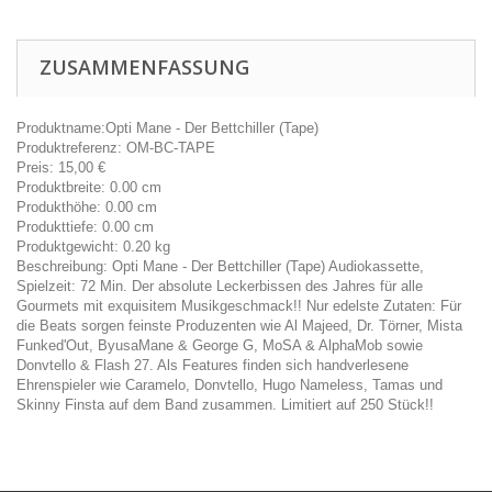
ZUSAMMENFASSUNG
Produktname:
Opti Mane - Der Bettchiller (Tape)
Produktreferenz:
OM-BC-TAPE
Preis:
15,00
€
Produktbreite:
0.00 cm
Produkthöhe:
0.00 cm
Produkttiefe:
0.00 cm
Produktgewicht:
0.20 kg
Beschreibung:
Opti Mane - Der Bettchiller (Tape) Audiokassette,
Spielzeit: 72 Min. Der absolute Leckerbissen des Jahres für alle
Gourmets mit exquisitem Musikgeschmack!! Nur edelste Zutaten: Für
die Beats sorgen feinste Produzenten wie Al Majeed, Dr. Törner, Mista
Funked'Out, ByusaMane & George G, MoSA & AlphaMob sowie
Donvtello & Flash 27. Als Features finden sich handverlesene
Ehrenspieler wie Caramelo, Donvtello, Hugo Nameless, Tamas und
Skinny Finsta auf dem Band zusammen. Limitiert auf 250 Stück!!