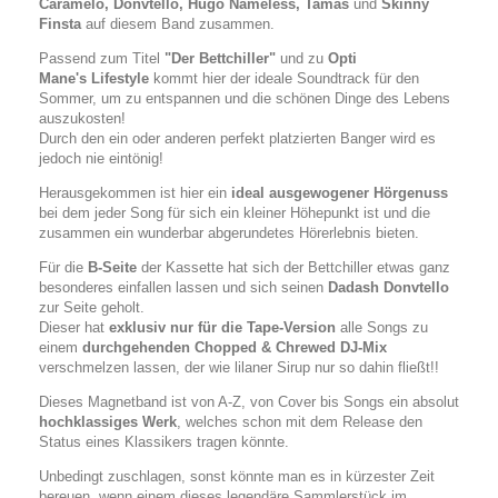
Caramelo, Donvtello, Hugo Nameless, Tamas
und
Skinny
Finsta
auf diesem Band zusammen.
Passend zum Titel
"Der Bettchiller"
und zu
Opti
Mane's Lifestyle
kommt hier der ideale Soundtrack für den
Sommer, um zu entspannen und die schönen Dinge des Lebens
auszukosten!
Durch den ein oder anderen perfekt platzierten Banger wird es
jedoch nie eintönig!
Herausgekommen ist hier ein
ideal ausgewogener Hörgenuss
bei dem jeder Song für sich ein kleiner Höhepunkt ist und die
zusammen ein wunderbar abgerundetes Hörerlebnis bieten.
Für die
B-Seite
der Kassette hat sich der Bettchiller etwas ganz
besonderes einfallen lassen und sich seinen
Dadash Donvtello
zur Seite geholt.
Dieser hat
exklusiv nur für die Tape-Version
alle Songs zu
einem
durchgehenden Chopped & Chrewed DJ-Mix
verschmelzen lassen, der wie lilaner Sirup nur so dahin fließt!!
Dieses Magnetband ist von A-Z, von Cover bis Songs ein absolut
hochklassiges Werk
, welches schon mit dem Release den
Status eines Klassikers tragen könnte.
Unbedingt zuschlagen, sonst könnte man es in kürzester Zeit
bereuen, wenn einem dieses legendäre Sammlerstück im